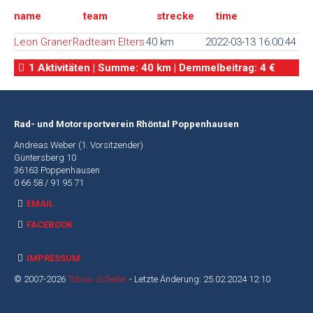
name
team
strecke
time
Alte
Webseite
Leon Graner
Radteam Elters
40 km
2022-03-13 16:00:44
1 Aktivitäten | Summe: 40 km | Demmelbeitrag: 4 €
Rad- und Motorsportverein Rhöntal Poppenhausen
Andreas Weber (1. Vorsitzender)
Güntersberg 10
36163 Poppenhausen
0 66 58 / 91 95 71
EMAIL
FACEBOOK
IMPRESSUM
© 2007-2026
Tobias Scheller
- Letzte Änderung: 25.02.2024 12:10